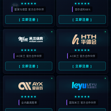
式幽默逗笑美女主持人
2025
#
美国
#
1
#
什么
#
炸鸡
#
西装
#
中国
#
美
754
女
#
NBA
#
机会
#
杨瀚森
#
消息资讯
#
主持
人
#
杨瀚
1
随机文章
世俱杯赛场风波！河床球员赛后爆发冲突，难以控制
炸裂!雄鹿用延伸条款裁掉利拉德 4年1.07亿美元签特纳
曼联愿补贴工资，只要对方说服拉什福德转会！有望成功卖霍伊伦德
多特2-1淘汰蒙特雷，世俱杯八强出炉，意甲球队全军覆没