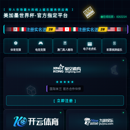
首页
/
包含"炸鸡"标签的文章
17
被选中前还在吃炸鸡！杨瀚森
07月