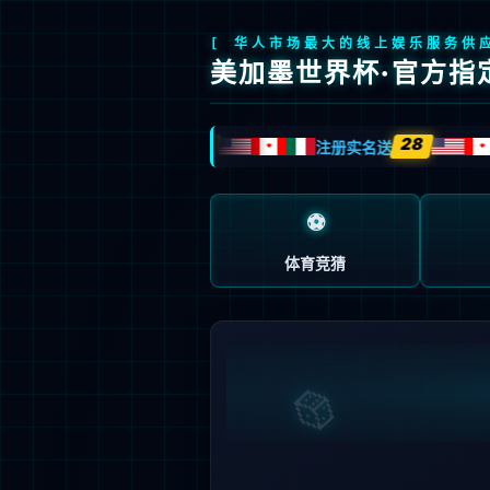
首页
/
第6页
08
07月
2025
432
#