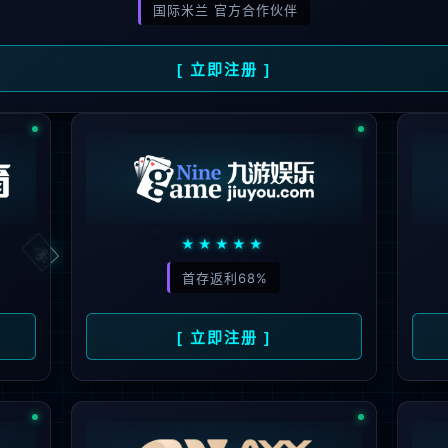
阿森纳计划出售七名球员以筹集资金引进新前
锋
ontent="https://q0.itc.cn/q_70/images03/20250707/8fd4144c36..
英超
#
前锋
#
欧冠
#
阿森纳
#
皇家马德里
#
阵容
#
葡萄牙体育
#
球员
#
赖
什
#
资金
#
新前锋
#
哲凯
#
葡萄牙体育队
史上首个7方交易达成！火箭官宣杜兰特+卡佩
拉加盟
北京时间7月7日消息，火箭队官方宣布，通过7方交易得到凯