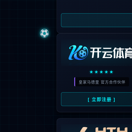
08
c
07月
2025
431
07